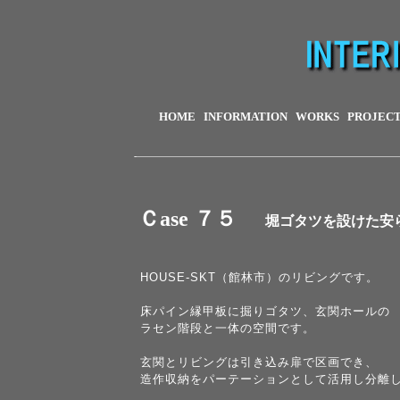
HOME
INFORMATION
WORKS
PROJEC
Ｃase ７５
堀ゴタツを設けた安
HOUSE-SKT（館林市）のリビングです。
床パイン縁甲板に掘りゴタツ、玄関ホールの
ラセン階段と一体の空間です。
玄関とリビングは引き込み扉で区画でき、
造作収納をパーテーションとして活用し分離