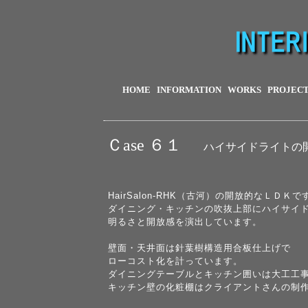
HOME
INFORMATION
WORKS
PROJEC
Ｃase ６１
ハイサイドライトの開
HairSalon-RHK（古河）の開放的なＬＤＫで
ダイニング・キッチンの吹抜上部にハイサイ
明るさと開放感を演出しています。
壁面・天井面は針葉樹構造用合板仕上げで
ローコスト化を計っています。
ダイニングテーブルとキッチン囲いは大工工
キッチン壁の化粧棚はクライアントさんの制