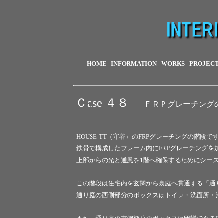
HOME
INFORMATION
WORKS
PROJEC
Ｃase ４８
ＦＲＰグレーチング
HOUSE-TT（守谷）のFRPグレーチングの階段で
鉄骨で構成したフレーム内にFRPグレーチングを
上部からの光と通風を1階へ確保するためにシー
この階段は住宅内を玄関から裏庭へ貫通する「通
通り庭の西側部分のボックスはトイレ・洗面所・