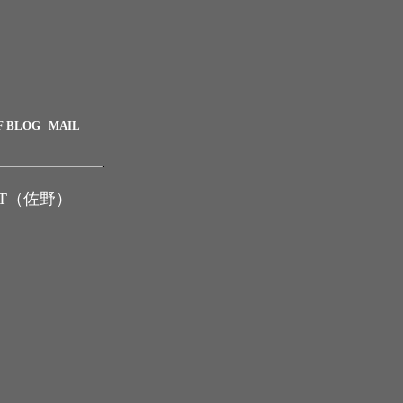
F BLOG
MAIL
MT（佐野）