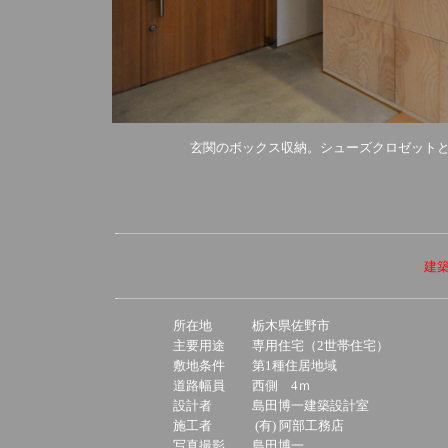
玄関のボックス収納。シューズクロゼット
建
所在地
栃木県佐野市
主要用途
専用住宅（2世帯住宅）
敷地条件
第1種住居地域
道路幅員
西側 4ｍ
設計者
島田博一建築設計室
施工者
(有) 阿部工務店
写真撮影
島田博一