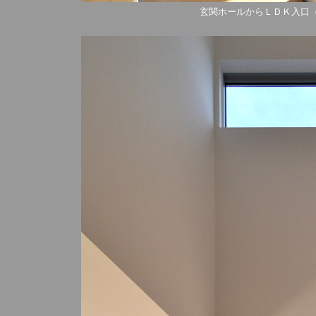
玄関ホールからＬＤＫ入口