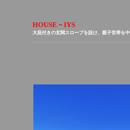
HOUSE－IYS
大庇付きの玄関スロープを設け、親子世帯を中