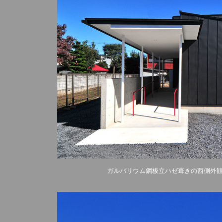
ガルバリウム鋼板立ハゼ葺きの西側外