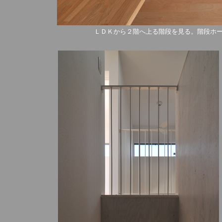
ＬＤＫから２階へ上る階段を見る。階段ホ