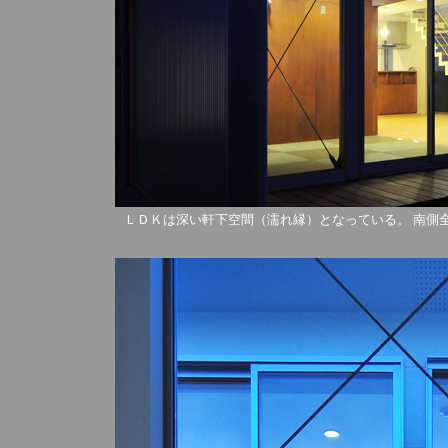
ＬＤＫは深い軒下空間（濡れ縁）となっている。 南側