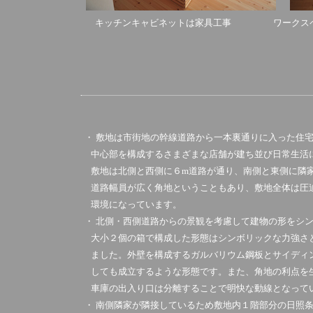
キッチンキャビネットは家具工事 ワークスペ
・ 敷地は市街地の幹線道路から一本裏通りに入った住
中心部を構成するさまざまな店舗が建ち並び日常生活
敷地は北側と西側に６
m
道路が通り、南側と東側に隣
道路幅員が広く角地ということもあり、敷地全体は圧
環境になっています。
・ 北側・西側道路からの景観を考慮して建物の形をシ
大小２個の箱で構成した形態はシンボリックな力強さ
ました。外壁を構成するガルバリウム鋼板とサイディ
しても成立するような形態です。また、角地の利点を
車庫の出入り口は分離することで明快な動線となって
・ 南側隣家が隣接しているため敷地内１階部分の日照