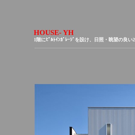
HOUSE- YH
1階にﾋﾞﾙﾄｲﾝｶﾞﾚｰｼﾞを設け、日照・眺望の