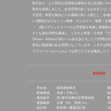
性があり、より良好な住環境を確保するため
2
階ＬＤ
形式を採用しました。生活空間の多くを占めるリビン
子供室・和室を陽当たりや通風の良い２階とし、冬場
い
1
階部分をビルトイン車庫・サニタリー・物置・主
・
2
階パブリックスペースは予算面を考慮し床面積
クトな居住空間を構成し、ＬＤＫと和室・子供室・ワ
200mm
～
400mm
の床レベル差を設けることで空間の分
変化と開放感のある空間になっています。ＬＤＫは和
でファミリールームのような何でもできる連続したく
建築概要
所在地
群馬県館林市
構
家族構成
夫婦＋子供1人
竣
敷地条件
第1種中高層住居専用地域
敷
道路幅員
北側 9ｍ、西側 6ｍ
1
設計者
島田博一建築設計室
2