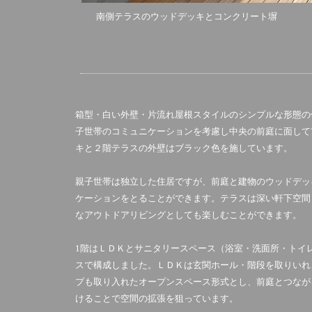
南側テラスのウッドデッキとコンクリート塀 吹抜
箱型・白い外壁・片流れ屋根スタイルのシンプルな形態の
子世帯のコミュニケーションを考慮し中央の前庭に面して
キと２階テラスの外壁はブラック色を施しています。
親子世帯は独立した住居ですが、前庭と建物のウッドデッ
ケーションをとることができます。テラスは深い軒下空間
なアウトドアリビングとしても楽しむことができます。
1階はＬＤＫとサニタリースペース（浴室・洗面所・トイ
スで構成しました。ＬＤＫは玄関ホール・階段を取りいれ
プも取り入れたオープンスペース形式とし、前庭とつなが
けることで空間の拡張を狙っています。