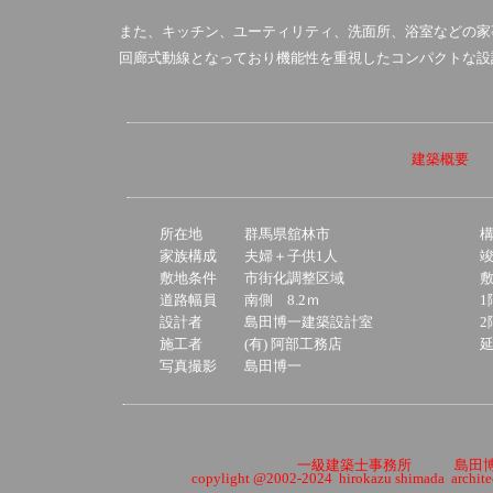
また、キッチン、ユーティリティ、洗面所、浴室などの家
回廊式動線となっており機能性を重視したコンパクトな設
建築概要
所在地
群馬県舘林市
家族構成
夫婦＋子供1人
敷地条件
市街化調整区域
道路幅員
南側 8.2ｍ
1
設計者
島田博一建築設計室
2
施工者
(有) 阿部工務店
写真撮影
島田博一
一級建築士事務所
島田
copylight @2002-2024 hirokazu shimada architect 