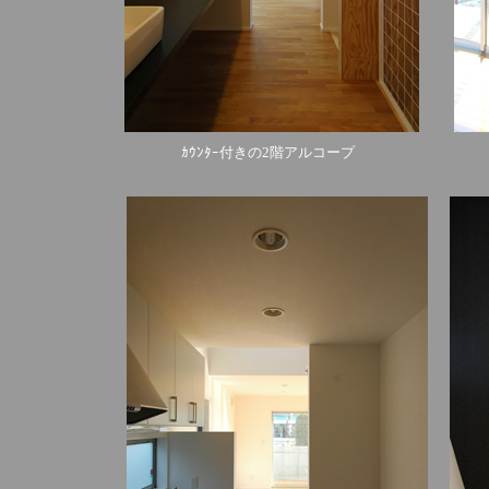
ｶｳﾝﾀｰ付きの2階アルコープ ﾀﾞｲﾆ