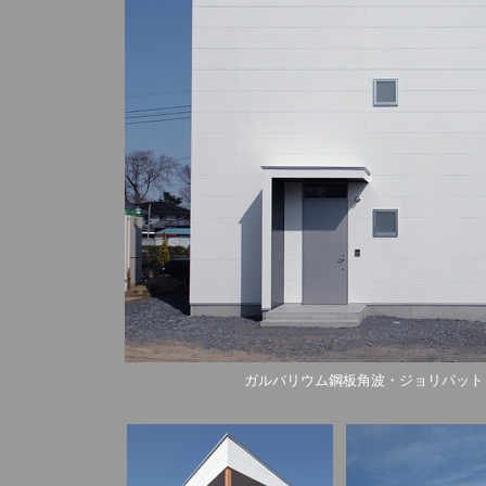
ガルバリウム鋼板角波・ジョリパット・ｴｷ