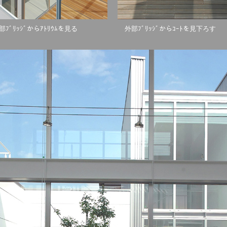
ｯｼﾞからｱﾄﾘｳﾑを見る 外部ﾌﾞﾘｯｼﾞからｺｰﾄを見下ろす