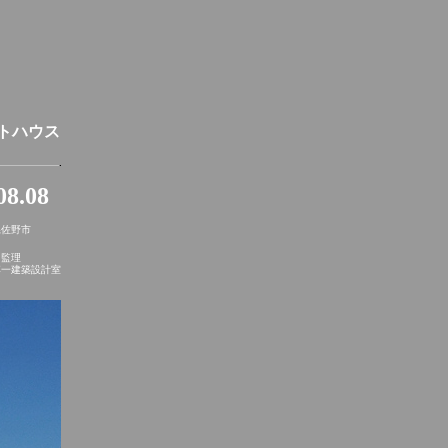
ートハウス
08.08
県佐野市
・監理
博一建築設計室