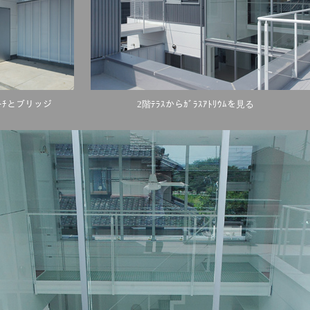
ｰﾁとブリッジ 2階ﾃﾗｽからｶﾞﾗｽｱﾄﾘｳﾑを見る