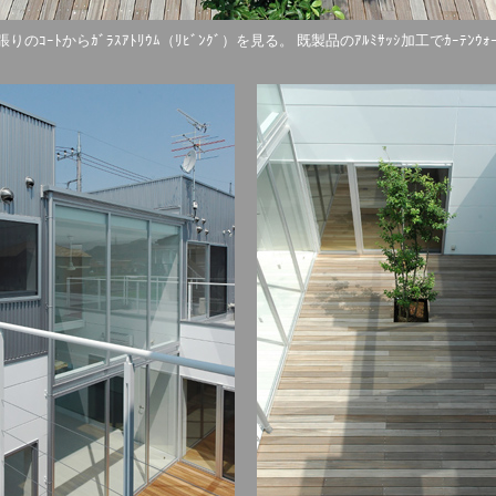
ｯｷ張りのｺｰﾄからｶﾞﾗｽｱﾄﾘｳﾑ（ﾘﾋﾞﾝｸﾞ）を見る。 既製品のｱﾙﾐｻｯｼ加工でｶｰﾃﾝｳ