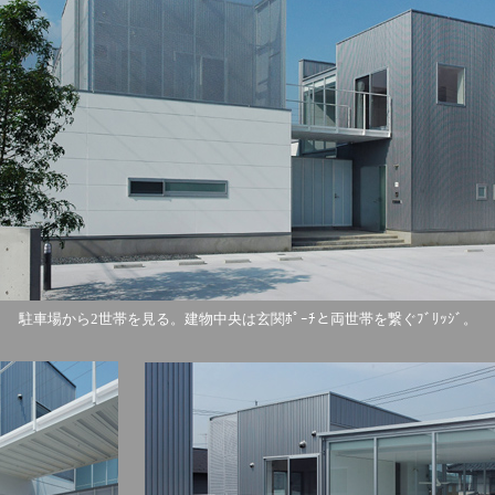
駐車場から2世帯を見る。建物中央は玄関ﾎﾟｰﾁと両世帯を繋ぐﾌﾞﾘｯｼﾞ。