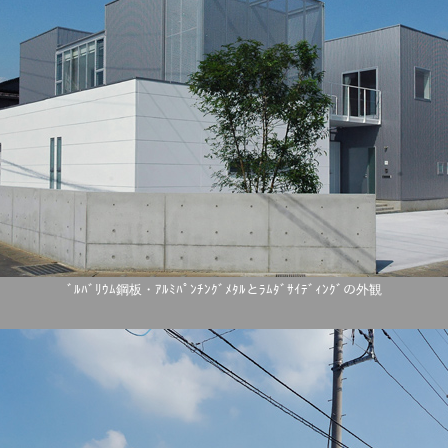
ﾞﾙﾊﾞﾘｳﾑ鋼板・ｱﾙﾐﾊﾟﾝﾁﾝｸﾞﾒﾀﾙとﾗﾑﾀﾞｻｲﾃﾞｨﾝｸﾞの外観