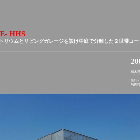
E- HHS
トリウムとリビングガレージを設け中庭で分離した２世帯コ
20
栃木
設計
島田